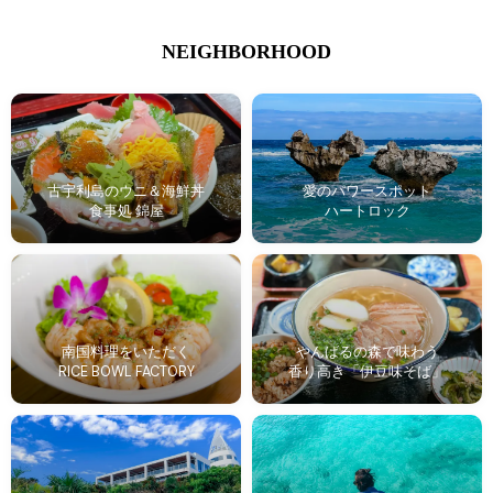
NEIGHBORHOOD
古宇利島のウニ＆海鮮丼
愛のパワースポット
食事処 錦屋
ハートロック
南国料理をいただく
やんばるの森で味わう
RICE BOWL FACTORY
香り高き「伊豆味そば」