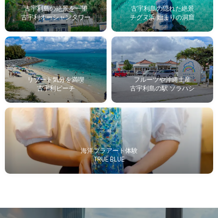
古宇利島の絶景を一望
古宇利島の隠れた絶景
古宇利オーシャンタワー
チグヌ浜 始まりの洞窟
リゾート気分を満喫
フルーツや沖縄土産
古宇利ビーチ
古宇利島の駅 ソラハシ
海洋プラアート体験
TRUE BLUE