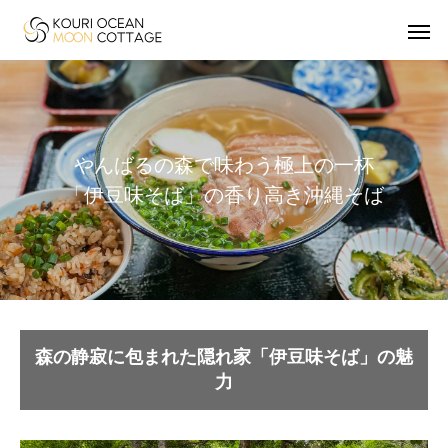
や
ん
ば
る
の
森
で
味
わ
う
極
上
の
一
杯
「
伊
豆
味
そ
ば
」
の
香
り
高
き
沖
縄
そ
ば
森の静寂に包まれた隠れ家「伊豆味そば」の魅
力